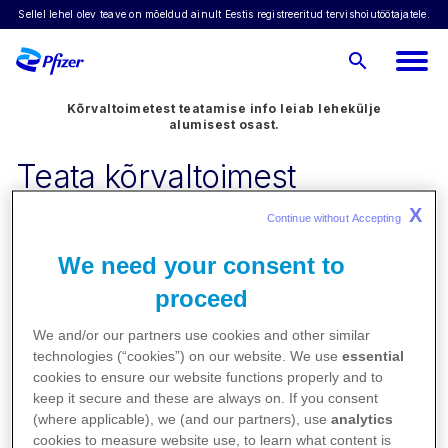
Sellel lehel olev teave on mõeldud ainult Eestis registreeritud tervishoiutöötajatele.
Kõrvaltoimetest teatamise info leiab lehekülje
alumisest osast.
Teata kõrvaltoimest
X
Continue without Accepting 
Pfizeri ravimite kõrvaltoimetest teatamiseks
We need your consent to
võtke palun ühendust meie kõrvaltoimete
proceed
osakonnaga:
We and/or our partners use cookies and other similar
E-post:
EST.AEReporting@pfizer.com
technologies (“cookies”) on our website. We use
essential
Telefon:
+372 6667500
cookies to ensure our website functions properly and to
keep it secure and these are always on. If you consent
(where applicable), we (and our partners), use
analytics
Kõikidest kõrvaltoimetest saab teatada ka
cookies to measure website use, to learn what content is