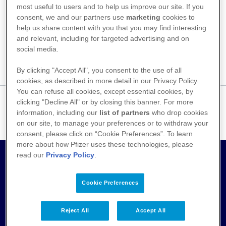
most useful to users and to help us improve our site. If you
www.ravimiamet.ee
kaudu.
consent, we and our partners use
marketing
cookies to
help us share content with you that you may find interesting
and relevant, including for targeted advertising and on
social media.
By clicking "Accept All", you consent to the use of all
cookies, as described in more detail in our Privacy Policy.
You can refuse all cookies, except essential cookies, by
Tervishoiutöötajatel palutakse kõigist võimalikest
clicking "Decline All" or by closing this banner. For more
kõrvaltoimetest teatada
www.ravimiamet.ee
kaudu.
information, including our
list of partners
who drop cookies
on our site, to manage your preferences or to withdraw your
Kõrvaltoimetest saab teatada ka​​​​​​​
siit.
consent, please click on “Cookie Preferences”. To learn
more about how Pfizer uses these technologies, please
read our
Privacy Policy
.
PfizerPro Account
Cookie Preferences
Ligipääsuks täiendavatele materjalidele ja teabele
Pfizeri ravimite ja vaktsiinide kohta.
Reject All
Accept All